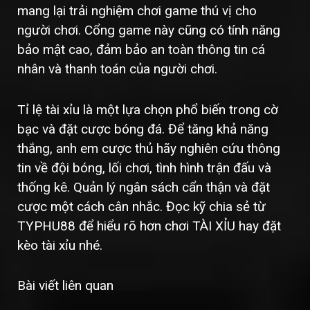
mang lại trải nghiệm chơi game thú vị cho
người chơi. Cổng game này cũng có tính năng
bảo mật cao, đảm bảo an toàn thông tin cá
nhân và thanh toán của người chơi.
Tỉ lệ tài xỉu là một lựa chọn phổ biến trong cờ
bạc và đặt cược bóng đá. Để tăng khả năng
thắng, anh em cược thủ hãy nghiên cứu thông
tin về đội bóng, lối chơi, tình hình trận đấu và
thống kê. Quản lý ngân sách cẩn thận và đặt
cược một cách cân nhắc. Đọc kỹ chia sẻ từ
TYPHU88 để hiểu rõ hơn chơi TÀI XỈU hay đặt
kèo tài xỉu nhé.
Bài viết liên quan