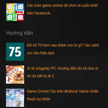
Các mini game online dễ chơi và cuốn nhất
trên facebook
Hướng dẫn
Đề về 75 hôm sau đánh con lô gì? Các cách
soi cầu hiệu quả
Xì tố zingplay PC: Hướng dẫn tải và chơi xì
tố chi tiết từ A-Z
Game Crowd City trên Android: Game chiến
thuật vui nhộn