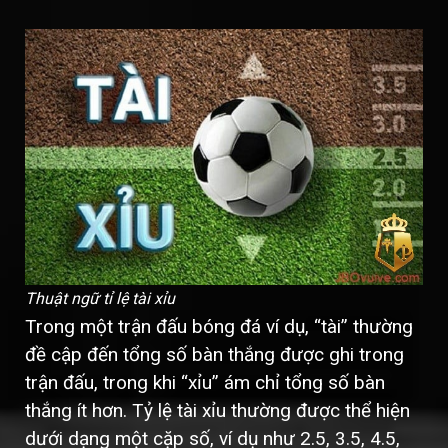
Thuật ngữ tỉ lệ tài xỉu
Trong một trận đấu bóng đá ví dụ, “tài” thường
đề cập đến tổng số bàn thắng được ghi trong
trận đấu, trong khi “xỉu” ám chỉ tổng số bàn
thắng ít hơn. Tỷ lệ tài xỉu thường được thể hiện
dưới dạng một cặp số, ví dụ như 2.5, 3.5, 4.5,