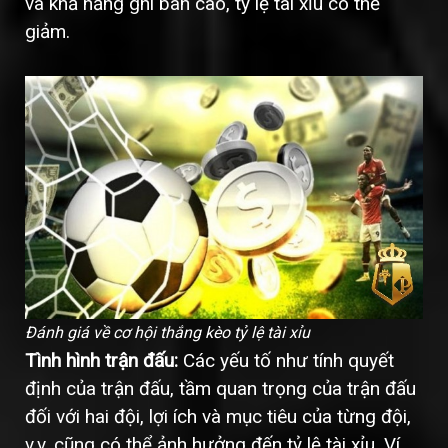
và khả năng ghi bàn cao, tỷ lệ tài xỉu có thể
giảm.
Đánh giá về cơ hội thắng kèo tỷ lệ tài xỉu
Tình hình trận đấu:
Các yếu tố như tính quyết
định của trận đấu, tầm quan trọng của trận đấu
đối với hai đội, lợi ích và mục tiêu của từng đội,
v.v. cũng có thể ảnh hưởng đến tỷ lệ tài xỉu. Ví