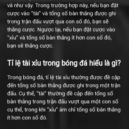
và như vậy. Trong trường hợp này, nếu bạn đặt
cược vào “tài” và tổng số bàn thắng được ghi
trong trận đấu vượt qua con số đó, bạn sẽ
thắng cược. Ngược lại, nếu bạn đặt cược vào
“xỉu” và tổng số bàn thắng ít hơn con số đó,
bạn sẽ thắng cược.
Tỉ lệ tài xỉu trong bóng đá hiểu là gì?
Trong bóng đá, tỉ lệ tài xỉu thường được đề cập
đến tổng số bàn thắng được ghi trong một trận
đấu. Cụ thể, “tài” thường đề cập đến tổng số
bàn thắng trong trận đấu vượt qua một con số
cụ thể, trong khi “xỉu” ám chỉ tổng số bàn thắng
ít hơn con số đó.