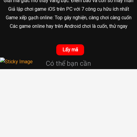
Giải mã giấc mơ thấy vàng bạc: Điềm báo và con số may mắn
Giả lập chơi game iOS trên PC với 7 công cụ hữu ích nhất
Game xếp gạch online: Top gây nghiện, càng chơi càng cuốn
Các game online hay trên Android chơi là cuốn, thử ngay
Lấy mã
Có thể bạn cần
typhu88
app typhu88
khuyến mãi typhu88
slot typhu88
lô đề typhu88
xóc đĩa typhu88
tỷ phú 888
tpviet38
Copyright © 2026 Typhu88. Nhà tài trợ
Cf68
,
Cfun68
,
Gi88