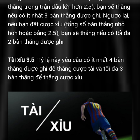
thắng trong trận đấu lớn hơn 2.5), bạn sẽ thắng
nếu có ít nhất 3 bàn thắng được ghi. Ngược lại,
nếu bạn đặt cược xỉu (tổng số bàn thắng nhỏ
hơn hoặc bằng 2.5), bạn sẽ thắng nếu có tối đa
2 bàn thắng được ghi.
Tài xỉu 3.5
: Tỷ lệ này yêu cầu có ít nhất 4 bàn
thắng được ghi để thắng cược tài và tối đa 3
bàn thắng để thắng cược xỉu.