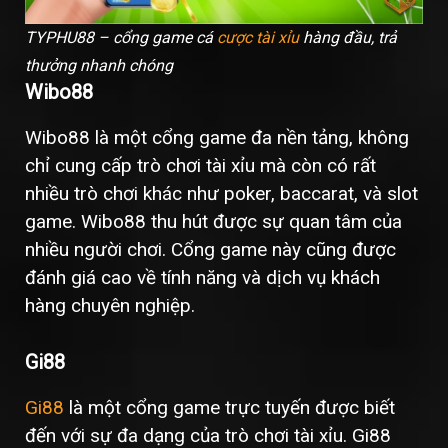
TYPHU88 – cổng game cá
cược tài xỉu
hàng đầu, trả
thưởng nhanh chóng
Wibo88
Wibo88 là một cổng game đa nền tảng, không
chỉ cung cấp trò chơi tài xỉu mà còn có rất
nhiều trò chơi khác như poker, baccarat, và slot
game. Wibo88 thu hút được sự quan tâm của
nhiều người chơi. Cổng game này cũng được
đánh giá cao về tính năng và dịch vụ khách
hàng chuyên nghiệp.
Gi88
Gi88
là một cổng game trực tuyến được biết
đến với sự đa dạng của trò chơi tài xỉu. Gi88