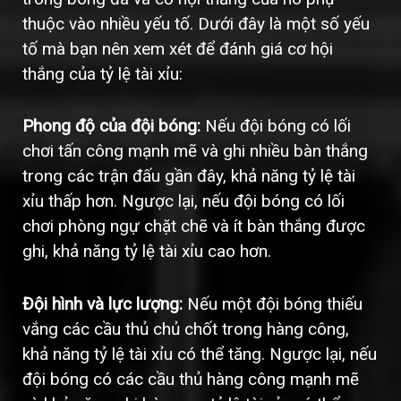
thuộc vào nhiều yếu tố. Dưới đây là một số yếu
tố mà bạn nên xem xét để đánh giá cơ hội
thắng của tỷ lệ tài xỉu:
Phong độ của đội bóng:
Nếu đội bóng có lối
chơi tấn công mạnh mẽ và ghi nhiều bàn thắng
trong các trận đấu gần đây, khả năng tỷ lệ tài
xỉu thấp hơn. Ngược lại, nếu đội bóng có lối
chơi phòng ngự chặt chẽ và ít bàn thắng được
ghi, khả năng tỷ lệ tài xỉu cao hơn.
Đội hình và lực lượng:
Nếu một đội bóng thiếu
vắng các cầu thủ chủ chốt trong hàng công,
khả năng tỷ lệ tài xỉu có thể tăng. Ngược lại, nếu
đội bóng có các cầu thủ hàng công mạnh mẽ