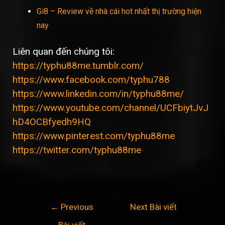
Gi8 – Review về nhà cái hot nhất thị trường hiện
nay
Liên quan đến chúng tôi:
https://typhu88me.tumblr.com/
https://www.facebook.com/typhu788
https://www.linkedin.com/in/typhu88me/
https://www.youtube.com/channel/UCFbiytJvJ
hD4OCBfyedh9HQ
https://www.pinterest.com/typhu88me
https://twitter.com/typhu88me
Điều
←
Previous
Next Bài viết
hướng
Bài viết
→