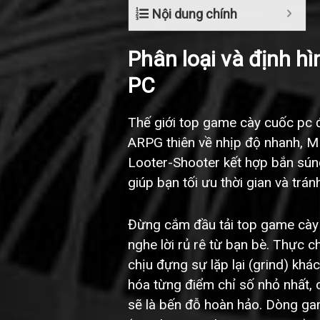
Nội dung chính
Phân loại và định h
PC
Thế giới top game cày cuốc pc đ
ARPG thiên về nhịp độ nhanh, 
Looter-Shooter kết hợp bắn súng
giúp bạn tối ưu thời gian và trán
Đừng cắm đầu tải top game cày c
nghe lời rủ rê từ bạn bè. Thực 
chịu đựng sự lặp lại (grind) khác
hóa từng điểm chỉ số nhỏ nhất,
sẽ là bến đỗ hoàn hảo. Dòng g