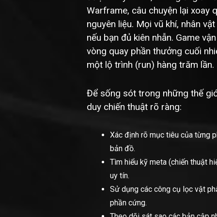
Warframe, câu chuyện lại xoay qu
nguyên liệu. Mọi vũ khí, nhân v
nếu bạn đủ kiên nhẫn. Game vận 
vòng quay phần thưởng cuối nhiệm
một lộ trình (run) hàng trăm lần.
Để sống sót trong những thế giớ
duy chiến thuật rõ ràng:
Xác định rõ mục tiêu của từng p
bản đồ.
Tìm hiểu kỹ meta (chiến thuật hi
uy tín.
Sử dụng các công cụ lọc vật phẩm
phần cứng.
Theo dõi sát sao các bản cập nh