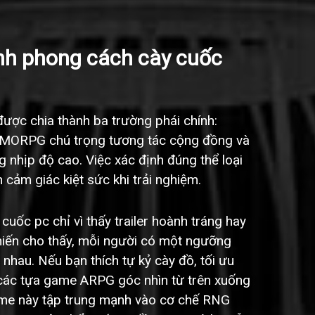
ình phong cách cày cuốc
ược chia thành ba trường phái chính:
MMORPG chú trọng tương tác cộng đồng và
 nhịp độ cao. Việc xác định đúng thể loại
h cảm giác kiệt sức khi trải nghiệm.
uốc pc chỉ vì thấy trailer hoành tráng hay
chiến cho thấy, mỗi người có một ngưỡng
 nhau. Nếu bạn thích tự kỷ cày đồ, tối ưu
 các tựa game ARPG góc nhìn từ trên xuống
ame này tập trung mạnh vào cơ chế RNG