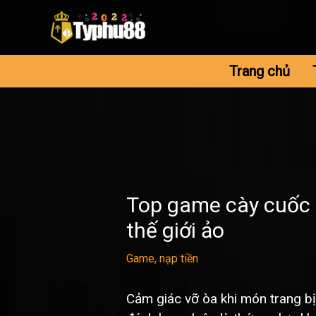
Trang chủ
Top game cày cuốc 
thế giới ảo
Game
,
nạp tiền
Cảm giác vỡ òa khi món trang bị 