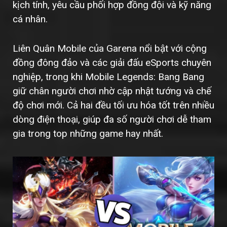
kịch tính, yêu cầu phối hợp đồng đội và kỹ năng
cá nhân.
Liên Quân Mobile của Garena nổi bật với cộng
đồng đông đảo và các giải đấu eSports chuyên
nghiệp, trong khi Mobile Legends: Bang Bang
giữ chân người chơi nhờ cập nhật tướng và chế
độ chơi mới. Cả hai đều tối ưu hóa tốt trên nhiều
dòng điện thoại, giúp đa số người chơi dễ tham
gia trong top những game hay nhất.