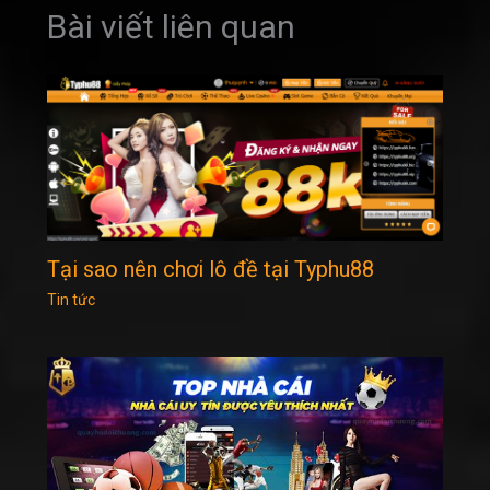
Bài viết liên quan
Tại sao nên chơi lô đề tại Typhu88
Tin tức