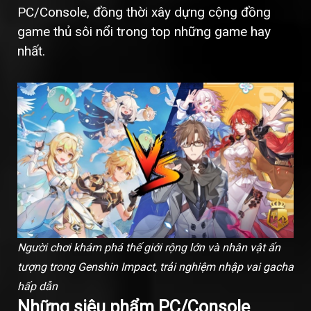
PC/Console, đồng thời xây dựng cộng đồng
game thủ sôi nổi trong top những game hay
nhất.
Người chơi khám phá thế giới rộng lớn và nhân vật ấn
tượng trong Genshin Impact, trải nghiệm nhập vai gacha
hấp dẫn
Những siêu phẩm PC/Console