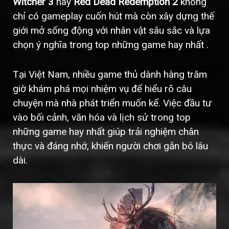
Witcher 3
hay
Red Dead Redemption 2
không
chỉ có gameplay cuốn hút mà còn xây dựng thế
giới mở sống động với nhân vật sâu sắc và lựa
chọn ý nghĩa trong top những game hay nhất .
Tại Việt Nam, nhiều game thủ dành hàng trăm
giờ khám phá mọi nhiệm vụ để hiểu rõ câu
chuyện mà nhà phát triển muốn kể. Việc đầu tư
vào bối cảnh, văn hóa và lịch sử trong top
những game hay nhất giúp trải nghiệm chân
thực và đáng nhớ, khiến người chơi gắn bó lâu
dài.