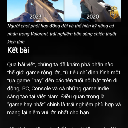
Người chơi phối hợp đồng đội và thể hiện kỹ năng cá
nhân trong Valorant, trải nghiệm bắn súng chiến thuật
kịch tính
Kết bài
Qua bài viết, chúng ta đã khám phá phần nào
thế giới game rộng lớn, từ tiêu chí định hình một
tựa game “hay” đến các tên tuổi nổi bật trên di
động, PC, Console và cả những game indie
sáng tạo tại Việt Nam. Điều quan trọng là
“game hay nhất” chính là trải nghiệm phù hợp và
mang lại niềm vui lớn nhất cho bạn.