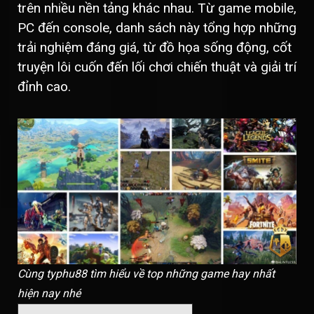
trên nhiều nền tảng khác nhau. Từ game mobile,
PC đến console, danh sách này tổng hợp những
trải nghiệm đáng giá, từ đồ họa sống động, cốt
truyện lôi cuốn đến lối chơi chiến thuật và giải trí
đỉnh cao.
Cùng typhu88 tìm hiểu về top những game hay nhất
hiện nay nhé