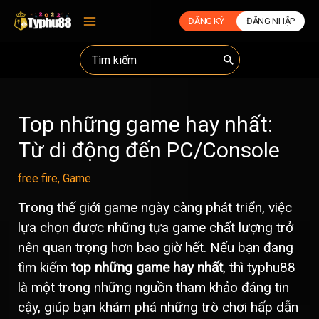
ĐĂNG KÝ
ĐĂNG NHẬP
Main
Menu
Search
for:
Top những game hay nhất:
Từ di động đến PC/Console
free fire
,
Game
Trong thế giới game ngày càng phát triển, việc
lựa chọn được những tựa game chất lượng trở
nên quan trọng hơn bao giờ hết. Nếu bạn đang
tìm kiếm
top những game hay nhất
, thì typhu88
là một trong những nguồn tham khảo đáng tin
cậy, giúp bạn khám phá những trò chơi hấp dẫn