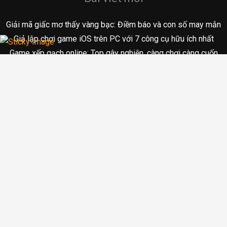
Giải mã giấc mơ thấy vàng bạc: Điềm báo và con số may mắn
Giả lập chơi game iOS trên PC với 7 công cụ hữu ích nhất
Game xếp gạch online: Top gây nghiện, càng chơi càng cuốn
Các game online hay trên Android chơi là cuốn, thử ngay
Lấy mã
Có thể bạn cần
typhu88
app typhu88
khuyến mãi typhu88
slot typhu88
lô đề typhu88
xóc đĩa typhu88
tỷ phú 888
tpviet38