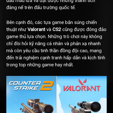
đấu máu lửa và đạt được những thành tích
đáng nể trên đấu trường quốc tế.
Bên cạnh đó, các tựa game bắn súng chiến
thuật như
Valorant
và
CS2
cũng được đông đảo
game thủ lựa chọn. Những trò chơi này không
chỉ đòi hỏi kỹ năng cá nhân và phản xạ nhanh
mà còn yêu cầu tinh thần đồng đội cao, mang
đến trải nghiệm cạnh tranh hấp dẫn và kịch tính
trong top những game hay nhất.