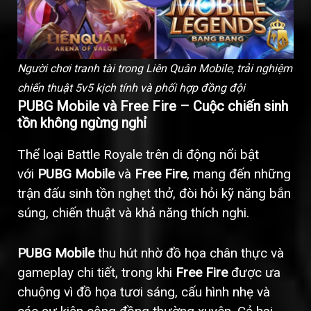
Người chơi tranh tài trong Liên Quân Mobile, trải nghiệm
chiến thuật 5v5 kịch tính và phối hợp đồng đội
PUBG Mobile và Free Fire – Cuộc chiến sinh
tồn không ngừng nghỉ
Thể loại Battle Royale trên di động nổi bật
với
PUBG Mobile
và
Free Fire
, mang đến những
trận đấu sinh tồn nghẹt thở, đòi hỏi kỹ năng bắn
súng, chiến thuật và khả năng thích nghi.
PUBG Mobile
thu hút nhờ đồ họa chân thực và
gameplay chi tiết, trong khi
Free Fire
được ưa
chuộng vì đồ họa tươi sáng, cấu hình nhẹ và