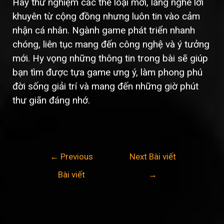
Hãy thử nghiệm các thể loại mới, lắng nghe lời
khuyên từ cộng đồng nhưng luôn tin vào cảm
nhận cá nhân. Ngành game phát triển nhanh
chóng, liên tục mang đến công nghệ và ý tưởng
mới. Hy vọng những thông tin trong bài sẽ giúp
bạn tìm được tựa game ưng ý, làm phong phú
đời sống giải trí và mang đến những giờ phút
thư giãn đáng nhớ.
Điều
←
Previous
Next Bài viết
hướng
Bài viết
→
bài
viết