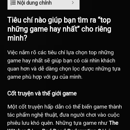
Nội dung chính
Tiêu chí nào giúp bạn tìm ra “top
những game hay nhất” cho riêng
mình?
Việc nắm rõ các tiêu chí lựa chọn top những
game hay nhất sẽ giúp bạn có cái nhìn khách
quan hơn và dễ dàng chọn lọc được những tựa
game phù hợp với gu của mình.
Cốt truyện và thế giới game
Một cốt truyện hấp dẫn có thể biến game thành
tác phẩm nghệ thuật, đưa người chơi vào cuộc
phiêu lưu khó quên. Những tựa game như
The