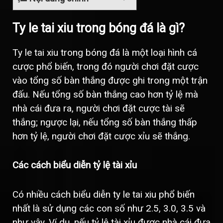
Ty le tai xiu trong bóng đá là gì?
Ty le tai xiu trong bóng đá là một loại hình cá
cược phổ biến, trong đó người chơi đặt cược
vào tổng số bàn thắng được ghi trong một trận
đấu. Nếu tổng số bàn thắng cao hơn tỷ lệ mà
nhà cái đưa ra, người chơi đặt cược tài sẽ
thắng; ngược lại, nếu tổng số bàn thắng thấp
hơn tỷ lệ, người chơi đặt cược xỉu sẽ thắng.
Các cách biểu diễn tỷ lệ tài xỉu
Có nhiều cách biểu diễn ty le tai xiu phổ biến
nhất là sử dụng các con số như 2.5, 3.0, 3.5 và
như vậy. Ví dụ, nếu tỷ lệ tài xỉu được nhà cái đưa