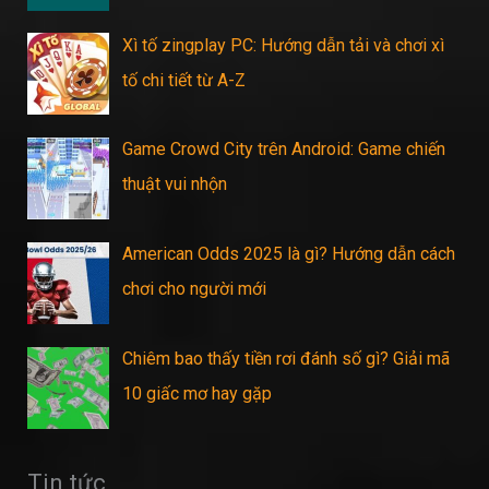
Xì tố zingplay PC: Hướng dẫn tải và chơi xì
tố chi tiết từ A-Z
Game Crowd City trên Android: Game chiến
thuật vui nhộn
American Odds 2025 là gì? Hướng dẫn cách
chơi cho người mới
Chiêm bao thấy tiền rơi đánh số gì? Giải mã
10 giấc mơ hay gặp
Tin tức