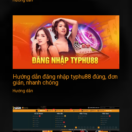
Hướng dẫn
Hướng dẫn đăng nhập typhu88 đúng, đơn
giản, nhanh chóng
Hướng dẫn