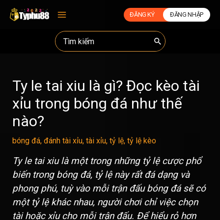
ĐĂNG KÝ
ĐĂNG NHẬP
Main
Menu
Search
for:
Ty le tai xiu là gì? Đọc kèo tài
xỉu trong bóng đá như thế
nào?
bóng đá
,
đánh tài xỉu
,
tài xỉu
,
tỷ lệ
,
tỷ lệ kèo
Ty le tai xiu là một trong những tỷ lệ cược phổ
biến trong bóng đá, tỷ lệ này rất đá dạng và
phong phú, tuỳ vào mỗi trận đấu bóng đá sẽ có
một tỷ lệ khác nhau, người chơi chỉ việc chọn
tài hoặc xỉu cho mỗi trận đấu. Để hiểu rỏ hơn