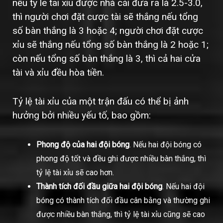
nếu ty le tai xiu được nhà cái đưa ra là 2.5-3.0,
thì người chơi đặt cược tài sẽ thắng nếu tổng
số bàn thắng là 3 hoặc 4; người chơi đặt cược
xỉu sẽ thắng nếu tổng số bàn thắng là 2 hoặc 1;
còn nếu tổng số bàn thắng là 3, thì cả hai cửa
tài và xỉu đều hòa tiền.
Tỷ lệ tài xỉu của một trận đấu có thể bị ảnh
hưởng bởi nhiều yếu tố, bao gồm:
Phong độ của hai đội bóng
. Nếu hai đội bóng có
phong độ tốt và đều ghi được nhiều bàn thắng, thì
tỷ lệ tài xỉu sẽ cao hơn.
Thành tích đối đầu giữa hai đội bóng
. Nếu hai đội
bóng có thành tích đối đầu cân bằng và thường ghi
được nhiều bàn thắng, thì tỷ lệ tài xỉu cũng sẽ cao