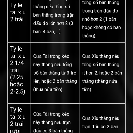
tổng số bàn thắng
Ty le
thắng nếu tổng số
trong trận đấu đó
tai xiu
bàn thắng trong trận
2 trái
nhỏ hơn 2 (1 bàn
đấu đó lớn hơn 2 (3
hoặc không có bàn
bàn, 4 bàn, …).
thắng).
Ty le
tai xiu
Cửa Tài trong kèo
Cửa Xỉu thắng nếu
2 1/4
này thắng nếu tổng
tổng số bàn thắng
trái
số bàn thắng từ 3 trở
ít hơn 2, hoặc 2 bàn
(2.25
lên, hoặc 2 bàn thắng
thắng (thắng nửa
hoặc
(thua nửa tiền).
tiền).
2-2.5)
Ty le
Cửa Tài trong kèo
tai xiu
Cửa Xỉu thắng nếu
này thắng nếu trận
2 trái
trận đấu có 2 bàn
rưỡi
đấu có 3 bàn thắng