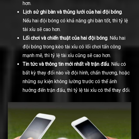
hơn.
Lịch sử ghi bàn và thủng lưới của hai đội bóng
.
Nếu hai đội bóng có khả năng ghi bàn tốt, thì tỷ lệ
tài xỉu sẽ cao hơn.
Lối chơi và chiến thuật của hai đội bóng
. Nếu hai
đội bóng trong kèo tài xỉu có lối chơi tấn công
mạnh mẽ, thì tỷ lệ tài xỉu cũng sẽ cao hơn.
Tin tức và thông tin mới nhất về trận đấu
. Nếu có
bất kỳ thay đổi nào về đội hình, chấn thương, hoặc
những sự kiện không lường trước có thể ảnh
hưởng đến trận đấu, thì tỷ lệ tài xỉu có thể thay đổi.