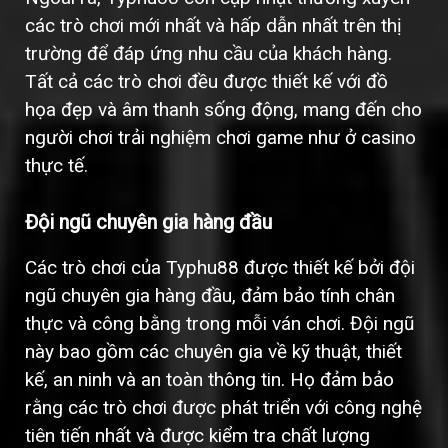
các trò chơi mới nhất và hấp dẫn nhất trên thị
trường để đáp ứng nhu cầu của khách hàng.
Tất cả các trò chơi đều được thiết kế với đồ
họa đẹp và âm thanh sống động, mang đến cho
người chơi trải nghiệm chơi game như ở casino
thực tế.
Đội ngũ chuyên gia hàng đầu
Các trò chơi của Typhu88 được thiết kế bởi đội
ngũ chuyên gia hàng đầu, đảm bảo tính chân
thực và công bằng trong mỗi ván chơi. Đội ngũ
này bao gồm các chuyên gia về kỹ thuật, thiết
kế, an ninh và an toàn thông tin. Họ đảm bảo
rằng các trò chơi được phát triển với công nghệ
tiên tiến nhất và được kiểm tra chất lượng