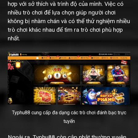
hợp với sở thích và trình độ của mình. Việc có
nhiều trò chơi để lựa chọn giúp người chơi
không bị nhàm chán và có thể thử nghiệm nhiều
trò chơi khác nhau để tìm ra trò chơi phù hợp
nhất.
Typhu88 cung cấp đa dạng các trò chơi đánh bạc trực
tuyến
Ngoài ra, Typhu88 còn cập nhật thường xuyên