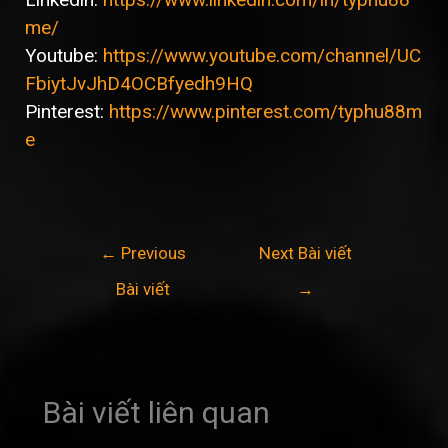
me/
Youtube:
https://www.youtube.com/channel/UC
FbiytJvJhD4OCBfyedh9HQ
Pinterest:
https://www.pinterest.com/typhu88m
e
Điều
←
Previous
Next Bài viết
hướng
Bài viết
→
bài
viết
Bài viết liên quan