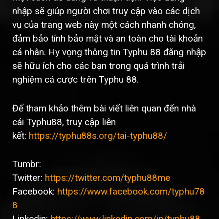
nhập sẽ giúp người chơi truy cập vào các dịch
vụ của trang web này một cách nhanh chóng,
đảm bảo tính bảo mật và an toàn cho tài khoản
cá nhân. Hy vọng thông tin Typhu 88 đăng nhập
sẽ hữu ích cho các bạn trong quá trình trải
nghiệm cá cược trên Typhu 88.
Để tham khảo thêm bài viết liên quan đến nhà
cái Typhu88, truy cập liên
kết:
https://typhu88s.org/tai-typhu88/
Tumbr:
Twitter:
https://twitter.com/typhu88me
Facebook:
https://www.facebook.com/typhu78
8
Linkedin:
https://www.linkedin.com/in/typhu88