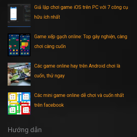
Giả lập chơi game iOS trên PC với 7 công cụ
hữu ích nhất
Game xếp gạch online: Top gây nghiện, càng
chơi càng cuốn
Các game online hay trên Android chơi là
cuốn, thử ngay
Các mini game online dễ chơi và cuốn nhất
trên facebook
Hướng dẫn