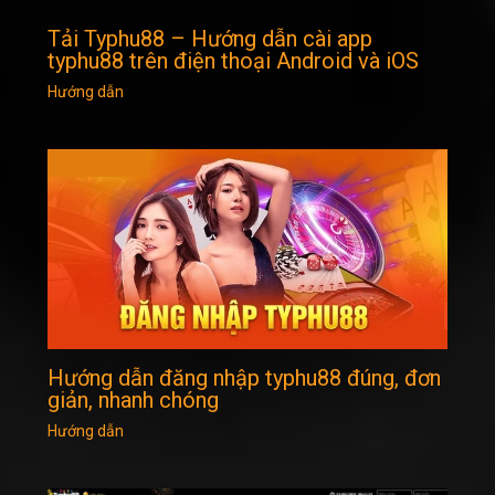
Tải Typhu88 – Hướng dẫn cài app
typhu88 trên điện thoại Android và iOS
Hướng dẫn
Hướng dẫn đăng nhập typhu88 đúng, đơn
giản, nhanh chóng
Hướng dẫn