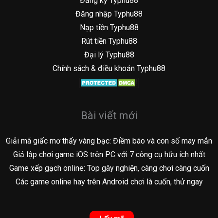
Đăng ký Typhu88
Đăng nhập Typhu88
Nạp tiền Typhu88
Rút tiền Typhu88
Đại lý Typhu88
Chính sách & điều khoản Typhu88
Bài viết mới
Giải mã giấc mơ thấy vàng bạc: Điềm báo và con số may mắn
Giả lập chơi game iOS trên PC với 7 công cụ hữu ích nhất
Game xếp gạch online: Top gây nghiện, càng chơi càng cuốn
Các game online hay trên Android chơi là cuốn, thử ngay