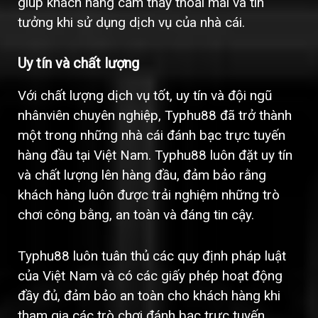
giúp khách hàng cảm thấy thoải mái và tin
tưởng khi sử dụng dịch vụ của nhà cái.
Uy tín và chất lượng
Với chất lượng dịch vụ tốt, uy tín và đội ngũ
nhânviên chuyên nghiệp, Typhu88 đã trở thành
một trong những nhà cái đánh bạc trực tuyến
hàng đầu tại Việt Nam. Typhu88 luôn đặt uy tín
và chất lượng lên hàng đầu, đảm bảo rằng
khách hàng luôn được trải nghiệm những trò
chơi công bằng, an toàn và đáng tin cậy.
Typhu88 luôn tuân thủ các quy định pháp luật
của Việt Nam và có các giấy phép hoạt động
đầy đủ, đảm bảo an toàn cho khách hàng khi
tham gia các trò chơi đánh bạc trực tuyến.