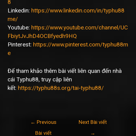
8
Linkedin:
https://www.linkedin.com/in/typhu88
me/
Youtube:
https://www.youtube.com/channel/UC
FbiytJvJhD4OCBfyedh9HQ
Pinterest:
https://www.pinterest.com/typhu88m
e
Để tham khảo thêm bài viết liên quan đến nhà
cái Typhu88, truy cập liên
kết:
https://typhu88s.org/tai-typhu88/
Điều
←
Previous
Next Bài viết
hướng
Bài viết
→