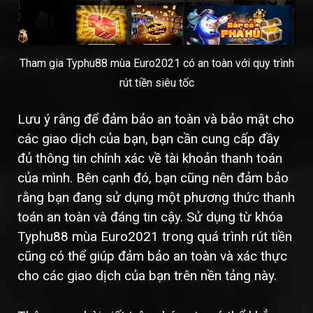
Tham gia Typhu88 mùa Euro2021 có an toàn với quy trình
rút tiền siêu tốc
Lưu ý rằng để đảm bảo an toàn và bảo mật cho
các giao dịch của bạn, bạn cần cung cấp đầy
đủ thông tin chính xác về tài khoản thanh toán
của mình. Bên cạnh đó, bạn cũng nên đảm bảo
rằng bạn đang sử dụng một phương thức thanh
toán an toàn và đáng tin cậy. Sử dụng từ khóa
Typhu88 mùa Euro2021 trong quá trình rút tiền
cũng có thể giúp đảm bảo an toàn và xác thực
cho các giao dịch của bạn trên nền tảng này.