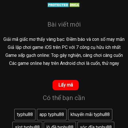
Bài viết mới
Giải mã giấc mơ thấy vàng bạc: Điềm báo và con số may mắn
Giả lập chơi game iOS trên PC với 7 công cụ hữu ích nhất
Game xếp gạch online: Top gây nghiện, càng chơi càng cuốn
Các game online hay trên Android chơi là cuốn, thử ngay
Lấy mã
Có thể bạn cần
typhu88
app typhu88
khuyến mãi typhu88
slot typhu88
lô đề typhu88
xóc đĩa typhu88