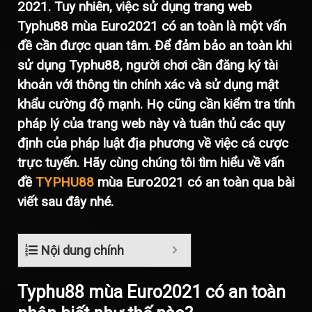
2021. Tuy nhiên, việc sử dụng trang web
Typhu88 mùa Euro2021 có an toàn là một vấn
đề cần được quan tâm. Để đảm bảo an toàn khi
sử dụng Typhu88, người chơi cần đăng ký tài
khoản với thông tin chính xác và sử dụng mật
khẩu cường độ mạnh. Họ cũng cần kiểm tra tính
pháp lý của trang web này và tuân thủ các quy
định của pháp luật địa phương về việc cá cược
trực tuyến. Hãy cùng chúng tôi tìm hiểu về vấn
đề
TYPHU88
mùa Euro2021 có an toàn qua bài
viết sau đây nhé.
Nội dung chính
Typhu88 mùa Euro2021 có an toàn