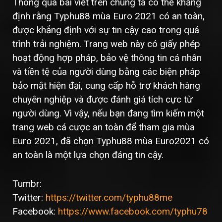
Thông qua bài viết trên chúng ta có thể khẳng
định rằng Typhu88 mùa Euro 2021 có an toàn,
được khẳng định với sự tin cậy cao trong quá
trình trải nghiệm. Trang web này có giấy phép
hoạt động hợp pháp, bảo vệ thông tin cá nhân
và tiền tệ của người dùng bằng các biện pháp
bảo mật hiện đại, cung cấp hỗ trợ khách hàng
chuyên nghiệp và được đánh giá tích cực từ
người dùng. Vì vậy, nếu bạn đang tìm kiếm một
trang web cá cược an toàn để tham gia mùa
Euro 2021, đã chọn Typhu88 mùa Euro2021 có
an toàn là một lựa chọn đáng tin cậy.
Tumbr:
Twitter:
https://twitter.com/typhu88me
Facebook:
https://www.facebook.com/typhu78