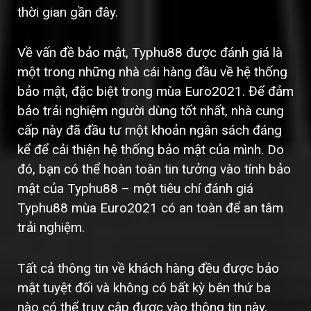
thời gian gần đây.
Về vấn đề bảo mật, Typhu88 được đánh giá là
một trong những nhà cái hàng đầu về hệ thống
bảo mật, đặc biệt trong mùa Euro2021. Để đảm
bảo trải nghiệm người dùng tốt nhất, nhà cung
cấp này đã đầu tư một khoản ngân sách đáng
kể để cải thiện hệ thống bảo mật của mình. Do
đó, bạn có thể hoàn toàn tin tưởng vào tính bảo
mật của Typhu88 – một tiêu chí đánh giá
Typhu88 mùa Euro2021 có an toàn để an tâm
trải nghiệm.
Tất cả thông tin về khách hàng đều được bảo
mật tuyệt đối và không có bất kỳ bên thứ ba
nào có thể truy cập được vào thông tin này.