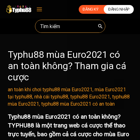
ĐĂNG KÝ
ĐĂNG NHẬP
Main
Menu
Search
for:
Typhu88 mùa Euro2021 có
an toàn không? Tham gia cá
cược
an toàn khi chơi typhu88 mùa Euro2021
,
mùa Euro2021
tại typhu88
,
nhà cái typhu88
,
typhu88 Euro2021
,
typhu88
mùa Euro2021
,
typhu88 mùa Euro2021 có an toàn
Typhu88 mùa Euro2021 có an toàn không?
TYPHU88 là một trang web cá cược thể thao
trực tuyến, bao gồm cả cá cược cho mùa Euro