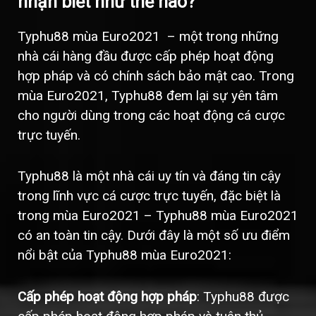
nhận biết như thế nào?
Typhu88 mùa Euro2021 – một trong những
nhà cái hàng đầu được cấp phép hoạt động
hợp pháp và có chính sách bảo mật cao. Trong
mùa Euro2021, Typhu88 đem lại sự yên tâm
cho người dùng trong các hoạt động cá cược
trực tuyến.
Typhu88 là một nhà cái uy tín và đáng tin cậy
trong lĩnh vực cá cược trực tuyến, đặc biệt là
trong mùa Euro2021 – Typhu88 mùa Euro2021
có an toàn tin cậy. Dưới đây là một số ưu điểm
nổi bật của Typhu88 mùa Euro2021:
Cấp phép hoạt động hợp pháp
: Typhu88 được