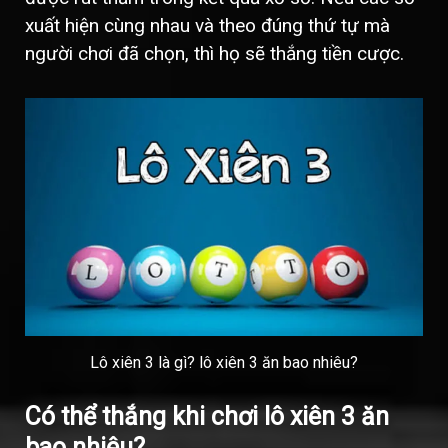
xuất hiện cùng nhau và theo đúng thứ tự mà
người chơi đã chọn, thì họ sẽ thắng tiền cược.
Lô xiên 3 là gì? lô xiên 3 ăn bao nhiêu?
Có thể thắng khi chơi lô xiên 3 ăn
bao nhiêu?