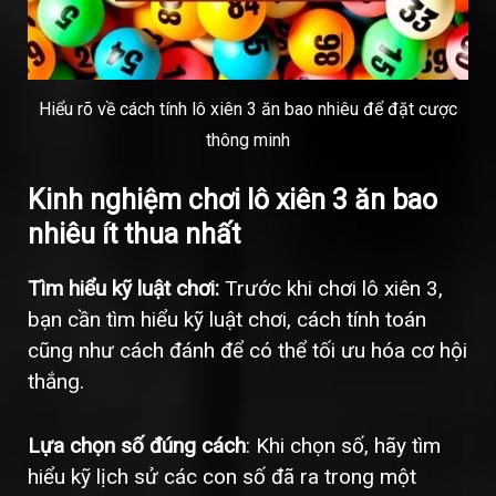
Hiểu rõ về cách tính lô xiên 3 ăn bao nhiêu để đặt cược
thông minh
Kinh nghiệm chơi lô xiên 3 ăn bao
nhiêu ít thua nhất
Tìm hiểu kỹ luật chơi:
Trước khi chơi lô xiên 3,
bạn cần tìm hiểu kỹ luật chơi, cách tính toán
cũng như cách đánh để có thể tối ưu hóa cơ hội
thắng.
Lựa chọn số đúng cách
: Khi chọn số, hãy tìm
hiểu kỹ lịch sử các con số đã ra trong một