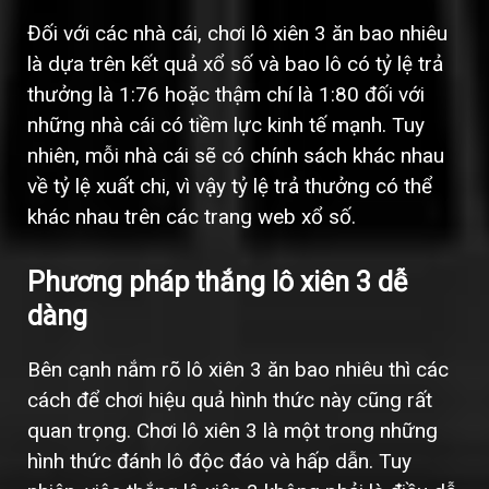
Đối với các nhà cái, chơi lô xiên 3 ăn bao nhiêu
là dựa trên kết quả xổ số và bao lô có tỷ lệ trả
thưởng là 1:76 hoặc thậm chí là 1:80 đối với
những nhà cái có tiềm lực kinh tế mạnh. Tuy
nhiên, mỗi nhà cái sẽ có chính sách khác nhau
về tỷ lệ xuất chi, vì vậy tỷ lệ trả thưởng có thể
khác nhau trên các trang web xổ số.
Phương pháp thắng lô xiên 3 dễ
dàng
Bên cạnh nắm rõ lô xiên 3 ăn bao nhiêu thì các
cách để chơi hiệu quả hình thức này cũng rất
quan trọng. Chơi lô xiên 3 là một trong những
hình thức đánh lô độc đáo và hấp dẫn. Tuy