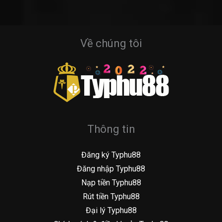
Về chúng tôi
Thông tin
Đăng ký Typhu88
Đăng nhập Typhu88
Nạp tiền Typhu88
Rút tiền Typhu88
Đại lý Typhu88