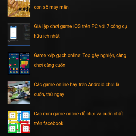
con số may mắn
Giả lập chơi game iOS trên PC với 7 công cụ
hữu ích nhất
Game xếp gạch online: Top gây nghiện, càng
chơi càng cuốn
Các game online hay trên Android chơi là
cuốn, thử ngay
Các mini game online dễ chơi và cuốn nhất
trên facebook