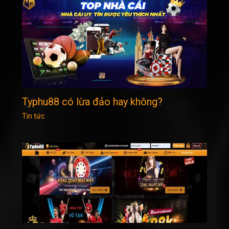
Typhu88 có lừa đảo hay không?
Tin tức