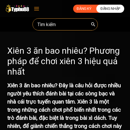
ĐĂNG KÝ
ĐĂNG NHẬP
Main
Menu
Search
for:
Xiên 3 ăn bao nhiêu? Phương
pháp để chơi xiên 3 hiệu quả
nhất
Xiên 3 ăn bao nhiêu? Đây là câu hỏi được nhiều
người yêu thích đánh bài tại các sòng bạc và
nhà cái trực tuyến quan tâm. Xiên 3 là một
trong những cách chơi phổ biến nhất trong các
trò đánh bài, đặc biệt là trong bài xì dách. Tuy
nhiên, để giành chiến thắng trong cách chơi này