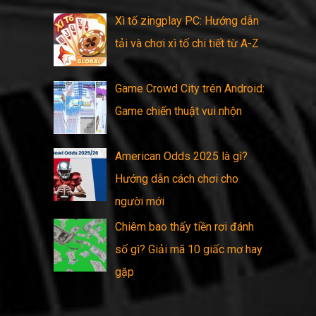
Xì tố zingplay PC: Hướng dẫn
tải và chơi xì tố chi tiết từ A-Z
Game Crowd City trên Android:
Game chiến thuật vui nhộn
American Odds 2025 là gì?
Hướng dẫn cách chơi cho
người mới
Chiêm bao thấy tiền rơi đánh
số gì? Giải mã 10 giấc mơ hay
gặp