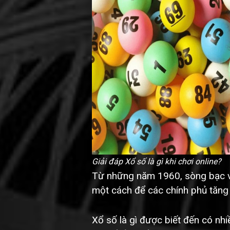
Giải đáp Xổ số là gì khi chơi online?
Từ những năm 1960, sòng bạc và 
một cách để các chính phủ tăng
Xổ số là gì được biết đến có nhi