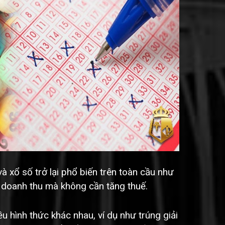
xổ số trở lại phổ biến trên toàn cầu như
 doanh thu mà không cần tăng thuế.
ều hình thức khác nhau, ví dụ như trúng giải