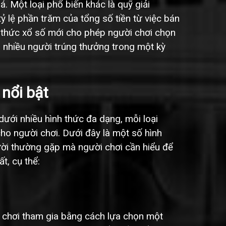
á. Một loại phổ biến khác là quỹ giải
ỷ lệ phần trăm của tổng số tiền từ việc bán
h thức xổ số mới cho phép người chơi chọn
ó nhiều người trúng thưởng trong một kỳ
 nổi bật
 dưới nhiều hình thức đa dạng, mỗi loại
o người chơi. Dưới đây là một số hình
ời thường gặp mà người chơi cần hiểu để
t, cụ thể:
i chơi tham gia bằng cách lựa chọn một