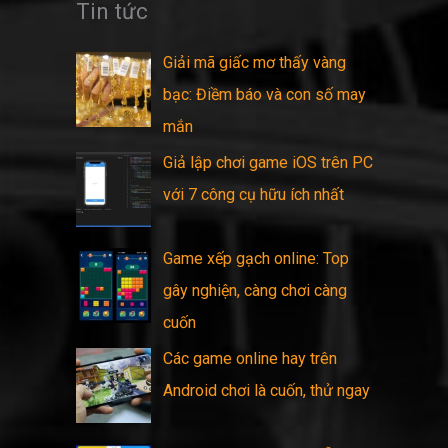
Tin tức
Giải mã giấc mơ thấy vàng
bạc: Điềm báo và con số may
mắn
Giả lập chơi game iOS trên PC
với 7 công cụ hữu ích nhất
Game xếp gạch online: Top
gây nghiện, càng chơi càng
cuốn
Các game online hay trên
Android chơi là cuốn, thử ngay