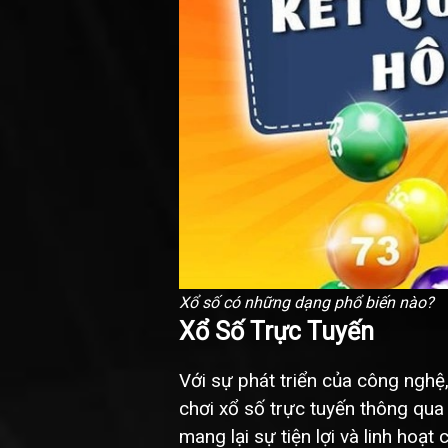
Xổ số có những dạng phổ biến nào?
Xổ Số Trực Tuyến
Với sự phát triển của công nghệ,
chơi xổ số trực tuyến thông qua
mang lại sự tiện lợi và linh hoạ