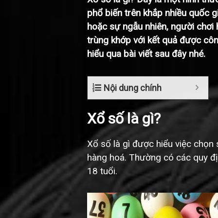
phổ biến trên khắp nhiều quốc gi
hoặc sự ngẫu nhiên, người chơi
trùng khớp với kết quả được cô
hiểu qua bài viết sau đây nhé.
Nội dung chính
Xổ số là gì?
Xổ số là gì được hiểu việc chọn
hàng hoá. Thường có các quy địn
18 tuổi.