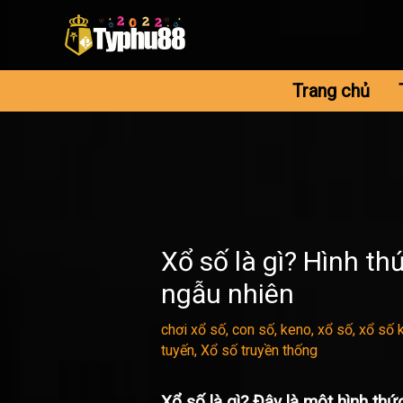
Trang chủ
Xổ số là gì? Hình th
ngẫu nhiên
chơi xổ số
,
con số
,
keno
,
xổ số
,
xổ số 
tuyến
,
Xổ số truyền thống
Xổ số là gì? Đây là một hình thứ