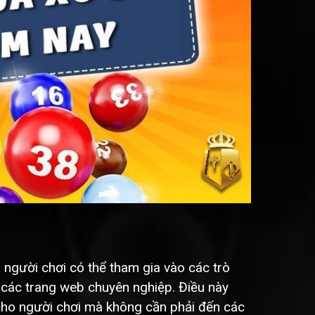
 người chơi có thể tham gia vào các trò
 các trang web chuyên nghiệp. Điều này
t cho người chơi mà không cần phải đến các