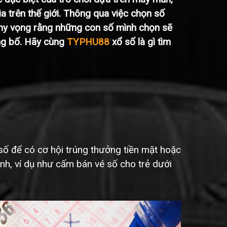
a trên thế giới. Thông qua việc chọn số
 hy vọng rằng những con số mình chọn sẽ
ng bố. Hãy cùng
TYPHU88
xổ số là gì tìm
 số để có cơ hội trúng thưởng tiền mặt hoặc
h, ví dụ như cấm bán vé số cho trẻ dưới