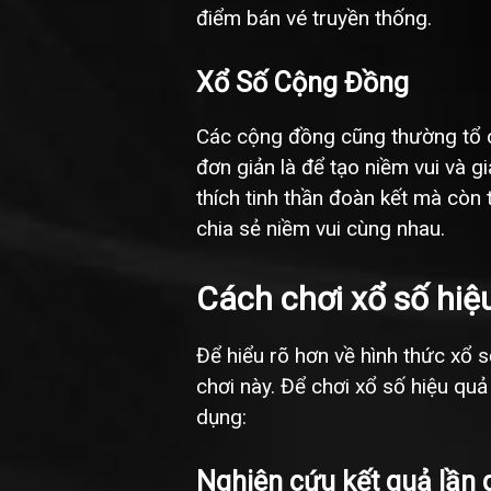
điểm bán vé truyền thống.
Xổ Số Cộng Đồng
Các cộng đồng cũng thường tổ c
đơn giản là để tạo niềm vui và gi
thích tinh thần đoàn kết mà còn 
chia sẻ niềm vui cùng nhau.
Cách chơi xổ số hiệ
Để hiểu rõ hơn về hình thức xổ s
chơi này. Để chơi xổ số hiệu quả
dụng:
Nghiên cứu kết quả lần 