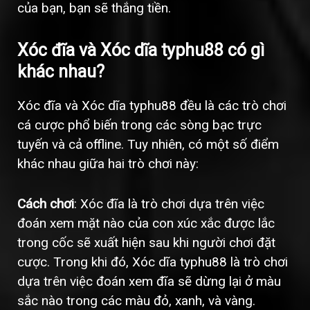
của bạn, bạn sẽ thắng tiền.
Xóc đĩa và Xóc dĩa typhu88 có gì
khác nhau?
Xóc đĩa và Xóc dĩa typhu88 đều là các trò chơi
cá cược phổ biến trong các sòng bạc trực
tuyến và cả offline. Tuy nhiên, có một số điểm
khác nhau giữa hai trò chơi này:
Cách chơi
: Xóc đĩa là trò chơi dựa trên việc
đoán xem mặt nào của con xúc xắc được lắc
trong cốc sẽ xuất hiện sau khi người chơi đặt
cược. Trong khi đó, Xóc dĩa typhu88 là trò chơi
dựa trên việc đoán xem đĩa sẽ dừng lại ở màu
sắc nào trong các màu đỏ, xanh, và vàng.