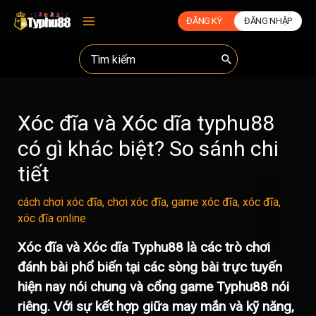
ĐĂNG KÝ
ĐĂNG NHẬP
Main
Menu
Search
for:
Xóc đĩa và Xóc dĩa typhu88
có gì khác biệt? So sánh chi
tiết
cách chơi xóc đĩa
,
chơi xóc đĩa
,
game xóc đĩa
,
xóc đĩa
,
xóc đĩa online
Xóc đĩa và Xóc dĩa Typhu88 là các trò chơi
đánh bài phổ biến tại các sòng bài trực tuyến
hiện nay nói chung và cổng game Typhu88 nói
riêng. Với sự kết hợp giữa may mắn và kỹ năng,