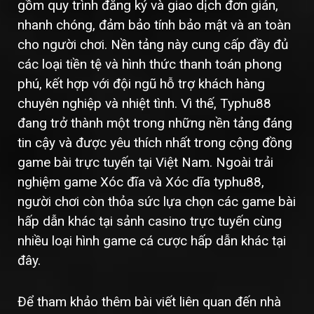
gồm quy trình đăng ký và giao dịch đơn giản,
nhanh chóng, đảm bảo tính bảo mật và an toàn
cho người chơi. Nền tảng này cung cấp đầy đủ
các loại tiền tệ và hình thức thanh toán phong
phú, kết hợp với đội ngũ hỗ trợ khách hàng
chuyên nghiệp và nhiệt tình. Vì thế, Typhu88
đang trở thành một trong những nền tảng đáng
tin cậy và được yêu thích nhất trong cộng đồng
game bài trực tuyến tại Việt Nam. Ngoài trải
nghiệm game Xóc đĩa và Xóc dĩa typhu88,
người chơi còn thỏa sức lựa chọn các game bài
hấp dẫn khác tại sảnh casino trực tuyến cùng
nhiều loại hình game cá cược hấp dẫn khác tại
đây.
Để tham khảo thêm bài viết liên quan đến nhà