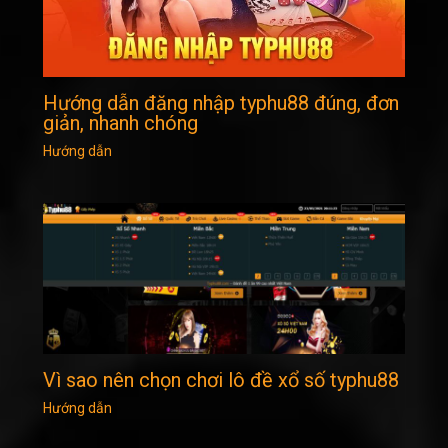
Hướng dẫn đăng nhập typhu88 đúng, đơn
giản, nhanh chóng
Hướng dẫn
Vì sao nên chọn chơi lô đề xổ số typhu88
Hướng dẫn