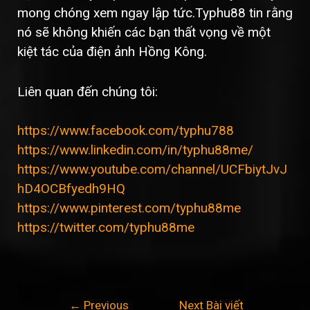
mong chóng xem ngay lập tức.Typhu88 tin rằng
nó sẽ không khiến các bạn thất vọng về một
kiệt tác của điện ảnh Hồng Kông.
Liên quan đến chúng tôi:
https://www.facebook.com/typhu788
https://www.linkedin.com/in/typhu88me/
https://www.youtube.com/channel/UCFbiytJvJ
hD4OCBfyedh9HQ
https://www.pinterest.com/typhu88me
https://twitter.com/typhu88me
Điều
←
Previous
Next Bài viết