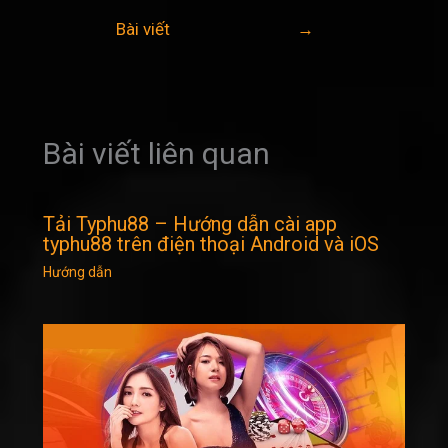
hướng
Bài viết
→
bài
viết
Bài viết liên quan
Tải Typhu88 – Hướng dẫn cài app
typhu88 trên điện thoại Android và iOS
Hướng dẫn