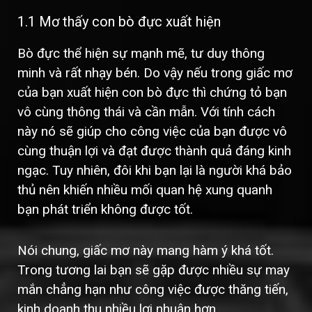
1.1 Mơ thấy con bò đực xuất hiện
Bò đực thể hiện sự mạnh mẽ, tư duy thông
minh và rất nhạy bén. Do vậy nếu trong giấc mơ
của bạn xuất hiện con bò đực thì chứng tỏ bạn
vô cùng thông thái và cần mẫn. Với tính cách
này nó sẽ giúp cho công việc của bạn được vô
cùng thuận lợi và đạt được thành quả đáng kinh
ngạc. Tuy nhiên, đôi khi bạn lại là người khá bảo
thủ nên khiến nhiều mối quan hệ xung quanh
bạn phát triển không được tốt.
Nói chung, giấc mơ này mang hàm ý khá tốt.
Trong tương lai bạn sẽ gặp được nhiều sự may
mắn chẳng hạn như công việc được thăng tiến,
kinh doanh thu nhiều lợi nhuận hơn,…