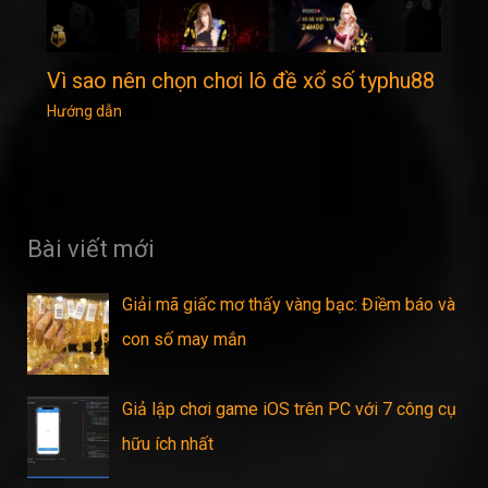
Vì sao nên chọn chơi lô đề xổ số typhu88
Hướng dẫn
Bài viết mới
Giải mã giấc mơ thấy vàng bạc: Điềm báo và
con số may mắn
Giả lập chơi game iOS trên PC với 7 công cụ
hữu ích nhất