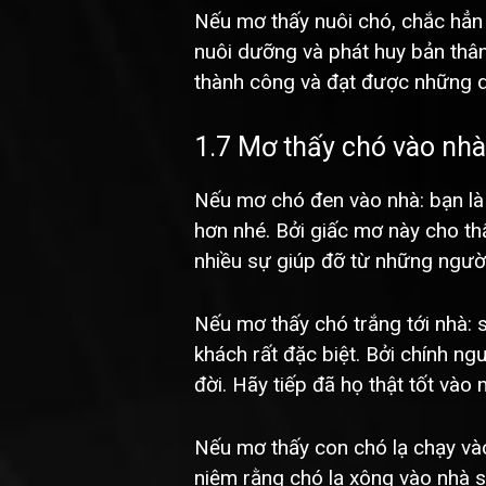
Nếu mơ thấy nuôi chó, chắc hẳn 
nuôi dưỡng và phát huy bản thân
thành công và đạt được những dự
1.7 Mơ thấy chó vào nh
Nếu mơ chó đen vào nhà: bạn là
hơn nhé. Bởi giấc mơ này cho th
nhiều sự giúp đỡ từ những ngườ
Nếu mơ thấy chó trắng tới nhà: s
khách rất đặc biệt. Bởi chính ng
đời. Hãy tiếp đã họ thật tốt vào 
Nếu mơ thấy con chó lạ chạy vào
niệm rằng chó lạ xông vào nhà s