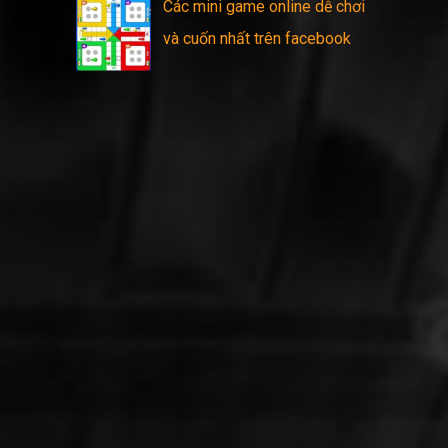
Các mini game online dễ chơi
và cuốn nhất trên facebook