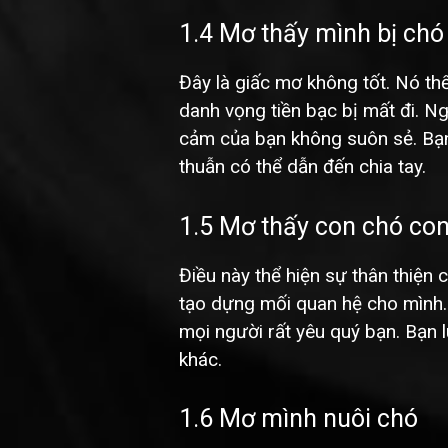
1.4 Mơ thấy mình bị chó
Đây là giấc mơ không tốt. Nó thể
danh vọng tiền bạc bị mất đi. Ng
cảm của bạn không suôn sẻ. Bạn
thuẫn có thể dẫn đến chia tay.
1.5 Mơ thấy con chó co
Điều này thể hiện sự thân thiện 
tạo dựng mối quan hệ cho mình. 
mọi người rất yêu quý bạn. Bạn 
khác.
1.6 Mơ mình nuôi chó