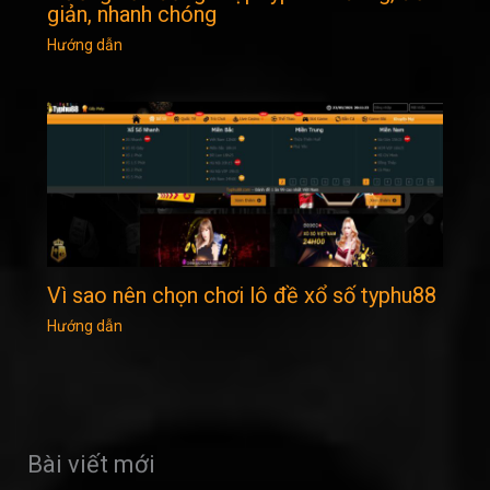
giản, nhanh chóng
Hướng dẫn
Vì sao nên chọn chơi lô đề xổ số typhu88
Hướng dẫn
Bài viết mới