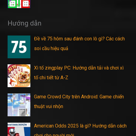
Hướng dẫn
Đề về 75 hôm sau đánh con lô gì? Các cách
soi cầu hiệu quả
Xì tố zingplay PC: Hướng dẫn tải và chơi xì
tố chi tiết từ A-Z
Game Crowd City trên Android: Game chiến
thuật vui nhộn
American Odds 2025 là gì? Hướng dẫn cách
chơi cho người mới