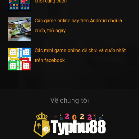
chơi càng cuốn
Các game online hay trên Android chơi là
cuốn, thử ngay
Các mini game online dễ chơi và cuốn nhất
trên facebook
Về chúng tôi