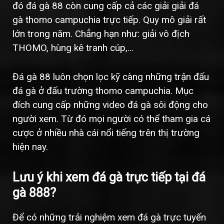
đó đá gà 88 còn cung cấp cả các giải giải đá
gà thomo campuchia trực tiếp. Quy mô giải rất
lớn trong năm. Chẳng hạn như: giải vô địch
THOMO, hùng kê tranh cúp,…
Đá gà 88 luôn chọn lọc kỹ càng những trận đấu
đá gà ở đấu trường thomo campuchia. Mục
đích cung cấp những video đá gà sôi động cho
người xem. Từ đó mọi người có thể tham gia cá
cược ở nhiều nhà cái nổi tiếng trên thị trường
hiện nay.
Lưu ý khi xem đá gà trực tiếp tại đá
gà 888?
Để có những trải nghiệm xem đá gà trực tuyến