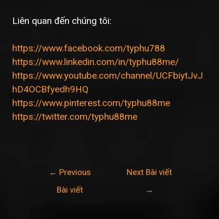
Liên quan đến chúng tôi:
https://www.facebook.com/typhu788
https://www.linkedin.com/in/typhu88me/
https://www.youtube.com/channel/UCFbiytJvJ
hD4OCBfyedh9HQ
https://www.pinterest.com/typhu88me
https://twitter.com/typhu88me
Điều
←
Previous
Next Bài viết
hướng
Bài viết
→
bài
viết