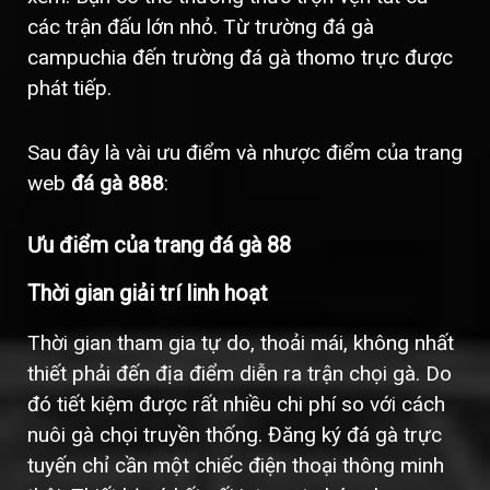
các trận đấu lớn nhỏ. Từ trường đá gà
campuchia đến trường đá gà thomo trực được
phát tiếp.
Sau đây là vài ưu điểm và nhược điểm của trang
web
đá gà 888
:
Ưu điểm của trang đá gà 88
Thời gian giải trí linh hoạt
Thời gian tham gia tự do, thoải mái, không nhất
thiết phải đến địa điểm diễn ra trận chọi gà. Do
đó tiết kiệm được rất nhiều chi phí so với cách
nuôi gà chọi truyền thống. Đăng ký đá gà trực
tuyến chỉ cần một chiếc điện thoại thông minh