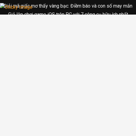
Giải mã giấc mơ thấy vàng bạc: Điềm báo và con số may mắn
Giả lập chơi game iOS trên PC với 7 công cụ hữu ích nhất
Game xếp gạch online: Top gây nghiện, càng chơi càng cuốn
Các game online hay trên Android chơi là cuốn, thử ngay
Lấy mã
Có thể bạn cần
typhu88
app typhu88
khuyến mãi typhu88
slot typhu88
lô đề typhu88
xóc đĩa typhu88
tỷ phú 888
tpviet38