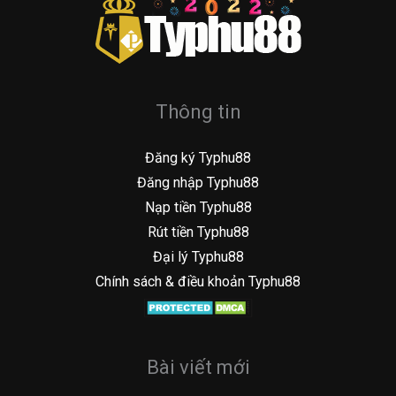
Thông tin
Đăng ký Typhu88
Đăng nhập Typhu88
Nạp tiền Typhu88
Rút tiền Typhu88
Đại lý Typhu88
Chính sách & điều khoản Typhu88
Bài viết mới