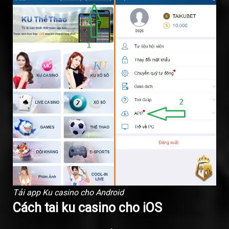
Tải app Ku casino cho Android
Cách tai ku casino cho iOS