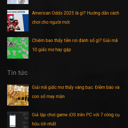
American Odds 2025 là gì? Hướng dẫn cách
chơi cho người mới
Chiêm bao thấy tiền rơi đánh số gì? Giải mã
10 giấc mơ hay gặp
Tin tức
Giải mã giấc mơ thấy vàng bạc: Điềm báo và
con số may mắn
Giả lập chơi game iOS trên PC với 7 công cụ
hữu ích nhất