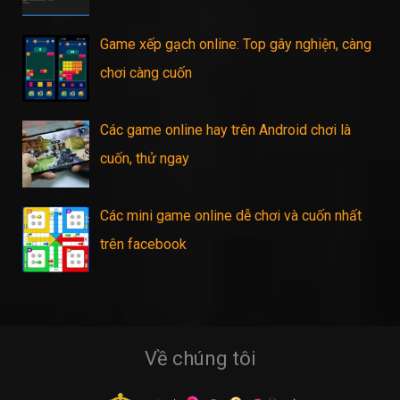
Game xếp gạch online: Top gây nghiện, càng
chơi càng cuốn
Các game online hay trên Android chơi là
cuốn, thử ngay
Các mini game online dễ chơi và cuốn nhất
trên facebook
Về chúng tôi