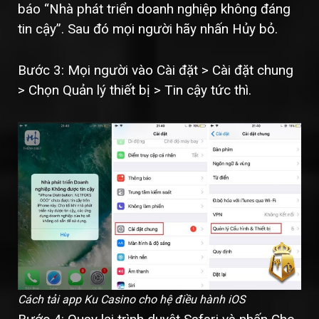
báo “Nhà phát triển doanh nghiệp không đáng
tin cậy”. Sau đó mọi người hãy nhấn Hủy bỏ.
Bước 3: Mọi người vào Cài đặt > Cài đặt chung
> Chọn Quản lý thiết bị > Tin cậy tức thì.
Cách tải app Ku Casino cho hệ điều hành iOS