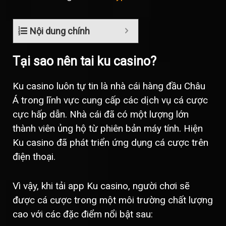
Nội dung chính
Tại sao nên tai ku casino?
Ku casino luôn tự tin là nhà cái hàng đầu Châu
Á trong lĩnh vực cung cấp các dịch vụ cá cược
cực hấp dẫn. Nhà cái đã có một lượng lớn
thành viên ủng hộ từ phiên bản máy tính. Hiện
Ku casino đã phát triển ứng dụng cá cược trên
điện thoại.
Vì vậy, khi tải app Ku casino, người chơi sẽ
được cá cược trong một môi trường chất lượng
cao với các đặc điểm nổi bật sau: