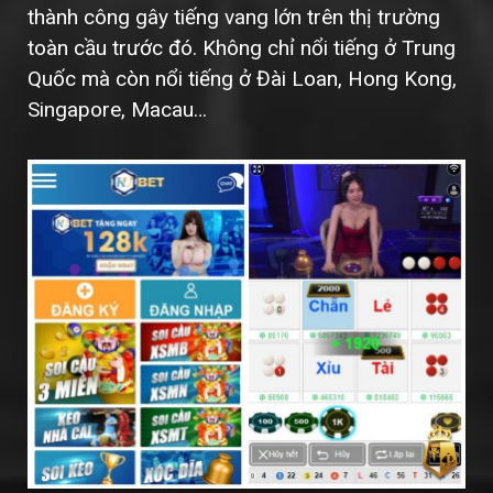
thành công gây tiếng vang lớn trên thị trường
toàn cầu trước đó. Không chỉ nổi tiếng ở Trung
Quốc mà còn nổi tiếng ở Đài Loan, Hong Kong,
Singapore, Macau…