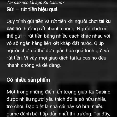
Tại sao nên tải app Ku Casino?
Gửi – rút tiền hiệu quả
Quy trình gửi tiền và rút tiền khi người chơi
tai ku
casino
thường rất nhanh chóng. Người chơi có
thể gửi – rút tiền bằng nhiều cách khác nhau với
vô số ngân hàng liên kết khắp đất nước. Giúp
người chơi có thể đơn giản hóa quá trình gửi và
rút tiền. Vì vậy, mọi giao dịch tại ku casino đều
nhanh chóng và dễ dàng.
Có nhiều sản phẩm
Một trong những điểm ấn tượng giúp Ku Casino
được nhiều người yêu thích đó là sở hữu nhiều
trò chơi. Đặc biệt là nhà cái này sở hữu nhiều
game đánh bài hấp dẫn nhất thị trường. Tại đây,