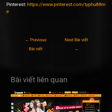
Pinterest:
https://www.pinterest.com/typhu88m
e
Điều
←
Previous
Next Bài viết
hướng
Bài viết
→
bài
viết
Bài viết liên quan