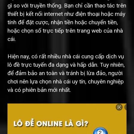
gì so với truyền thống. Bạn chỉ cần thao tác trên
thiết bị kết nối internet như điện thoại hoặc máy
tính để đặt cược, nhận tiền hoặc chuyển tiền,
hoặc chọn số trực tiếp trên trang web của nhà
cái.
Hiện nay, có rất nhiều nhà cái cung cấp dịch vụ
lô đề trực tuyến đa dạng và hấp dẫn. Tuy nhiên,
để đảm bảo an toàn và tránh bị lừa đảo, người
chơi nên lựa chọn nhà cái uy tín, chuyên nghiệp
và có phiên bản mới nhất.