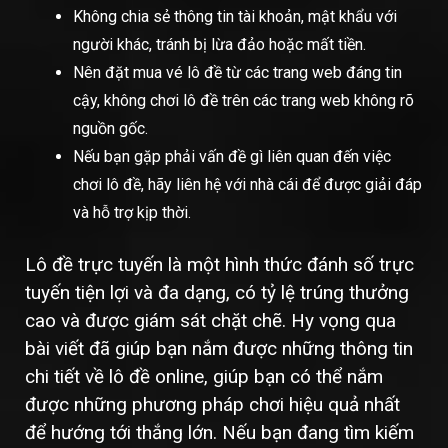
Không chia sẻ thông tin tài khoản, mật khẩu với
người khác, tránh bị lừa đảo hoặc mất tiền.
Nên đặt mua vé lô đề từ các trang web đáng tin
cậy, không chơi lô đề trên các trang web không rõ
nguồn gốc.
Nếu bạn gặp phải vấn đề gì liên quan đến việc
chơi lô đề, hãy liên hệ với nhà cái để được giải đáp
và hỗ trợ kịp thời.
Lô đề trực tuyến là một hình thức đánh số trực
tuyến tiện lợi và đa dạng, có tỷ lệ trúng thưởng
cao và được giám sát chặt chẽ. Hy vọng qua
bài viết đã giúp bạn nắm được những thông tin
chi tiết về lô đề online, giúp bạn có thể nắm
được những phương pháp chơi hiệu quả nhất
để hướng tới thắng lớn. Nếu bạn đang tìm kiếm