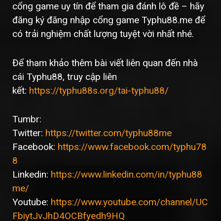
cổng game uy tín để tham gia đánh lô đề – hãy
đăng ký đăng nhập cổng game Typhu88.me để
có trải nghiệm chất lượng tuyệt vời nhất nhé.
Để tham khảo thêm bài viết liên quan đến nhà
cái Typhu88, truy cập liên
kết:
https://typhu88s.org/tai-typhu88/
Tumbr:
Twitter:
https://twitter.com/typhu88me
Facebook:
https://www.facebook.com/typhu78
8
Linkedin:
https://www.linkedin.com/in/typhu88
me/
Youtube:
https://www.youtube.com/channel/UC
FbiytJvJhD4OCBfyedh9HQ