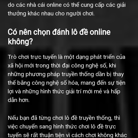
do các nhà cái online có thể cung cấp các giải
thưởng khác nhau cho người chơi.
Có nên chọn đánh lô đề online
không?
Trò chơi trực tuyến là một dạng phát triển của
xã hội mới trong thời đại công nghệ số, khi
những phương pháp truyền thống dần bị thay
thế bằng công nghệ số hóa, mang đến sự tiện
lợi và những hình thức giải trí mới mẻ và hấp
dẫn hơn.
Nếu bạn đã từng chơi lô đề truyền thống, thì
việc chuyển sang hình thức chơi lô đề trực
tuyến sẽ rất thuận tiện vì cách chơi không khác