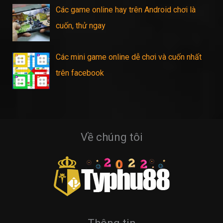
Các game online hay trên Android chơi là
cuốn, thử ngay
Các mini game online dễ chơi và cuốn nhất
trên facebook
Về chúng tôi