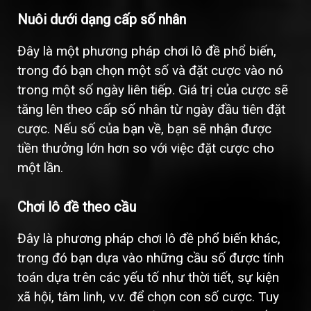
Nuôi dưới dạng cấp số nhân
Đây là một phương pháp chơi lô đề phổ biến,
trong đó bạn chọn một số và đặt cược vào nó
trong một số ngày liên tiếp. Giá trị của cược sẽ
tăng lên theo cấp số nhân từ ngày đầu tiên đặt
cược. Nếu số của bạn về, bạn sẽ nhận được
tiền thưởng lớn hơn so với việc đặt cược cho
một lần.
Chơi lô đề theo cầu
Đây là phương pháp chơi lô đề phổ biến khác,
trong đó bạn dựa vào những cầu số được tính
toán dựa trên các yếu tố như thời tiết, sự kiện
xã hội, tâm linh, v.v. để chọn con số cược. Tuy