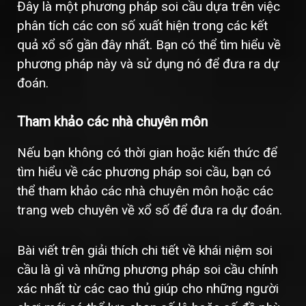
Đây là một phương pháp soi cầu dựa trên việc
phân tích các con số xuất hiện trong các kết
quả xổ số gần đây nhất. Bạn có thể tìm hiểu về
phương pháp này và sử dụng nó để đưa ra dự
đoán.
Tham khảo các nhà chuyên môn
Nếu bạn không có thời gian hoặc kiến thức để
tìm hiểu về các phương pháp soi cầu, bạn có
thể tham khảo các nhà chuyên môn hoặc các
trang web chuyên về xổ số để đưa ra dự đoán.
Bài viết trên giải thích chi tiết về khái niệm soi
cầu là gì và những phương pháp soi cầu chính
xác nhất từ các cao thủ giúp cho những người