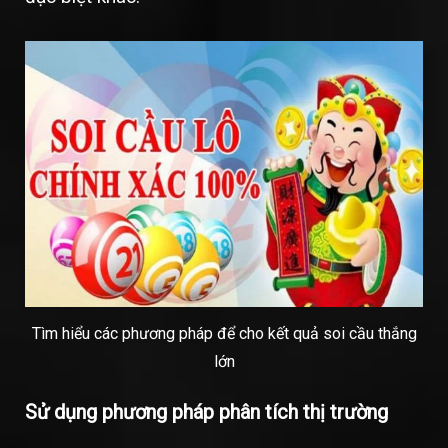
Tìm hiểu các phương pháp để cho kết quả soi cầu thắng
lớn
Sử dụng phương pháp phân tích thị trường