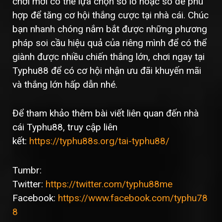
chơi mới có thể lựa chọn số lô hoặc số đề phù
hợp để tăng cơ hội thắng cược tại nhà cái. Chúc
bạn nhanh chóng nắm bắt được những phương
pháp soi cầu hiệu quả của riêng mình để có thể
giành được nhiều chiến thắng lớn, chơi ngay tại
Typhu88 để có cơ hội nhận ưu đãi khuyến mãi
và thắng lớn hấp dẫn nhé.
Để tham khảo thêm bài viết liên quan đến nhà
cái Typhu88, truy cập liên
kết:
https://typhu88s.org/tai-typhu88/
Tumbr:
Twitter:
https://twitter.com/typhu88me
Facebook:
https://www.facebook.com/typhu78
8