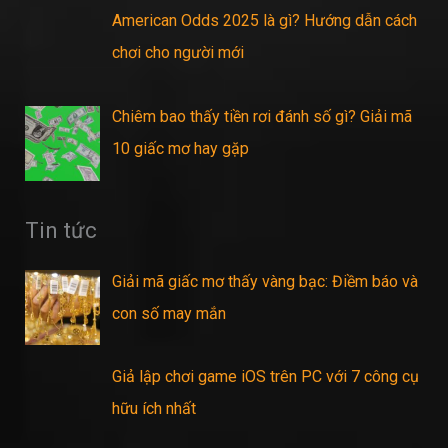
American Odds 2025 là gì? Hướng dẫn cách
chơi cho người mới
Chiêm bao thấy tiền rơi đánh số gì? Giải mã
10 giấc mơ hay gặp
Tin tức
Giải mã giấc mơ thấy vàng bạc: Điềm báo và
con số may mắn
Giả lập chơi game iOS trên PC với 7 công cụ
hữu ích nhất