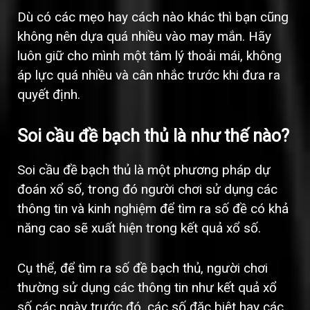
Dù có các mẹo hay cách nào khác thì bạn cũng
không nên dựa quá nhiều vào may mắn. Hãy
luôn giữ cho mình một tâm lý thoải mái, không
áp lực quá nhiều và cân nhắc trước khi đưa ra
quyết định.
Soi cầu đề bạch thủ là như thế nào?
Soi cầu đề bạch thủ là một phương pháp dự
đoán xổ số, trong đó người chơi sử dụng các
thông tin và kinh nghiệm để tìm ra số đề có khả
năng cao sẽ xuất hiện trong kết quả xổ số.
Cụ thể, để tìm ra số đề bạch thủ, người chơi
thường sử dụng các thông tin như kết quả xổ
số các ngày trước đó, các số đặc biệt hay các