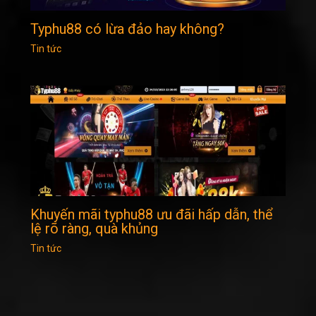
Typhu88 có lừa đảo hay không?
Tin tức
Khuyến mãi typhu88 ưu đãi hấp dẫn, thể
lệ rõ ràng, quà khủng
Tin tức